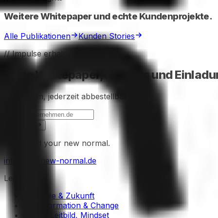
Weitere Whitepaper und echte Kundenprojekte.
Alle Publikationen
Kunden Stories
// Impulse erhalten
Neue Whitepaper, Insights und Einladun
Kein Spam, jederzeit abbestellbar.
Anmelden
Let's build your new normal.
info@the-new-normal.de
Leistungen
Strategie & Zukunft
Transformation & Change
Kultur, Leitbild, Mindset