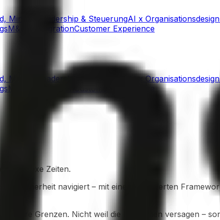
ld, Mindset
Leadership & Steuerung
AI x Organisationsdesign
gs
M&A / Integration
Customer Experience
ld, Mindset
Leadership & Steuerung
AI x Organisationsdesign
gs
M&A / Integration
Customer Experience
rkomplexe Zeiten.
 Unsicherheit navigiert – mit einem integrierten Framewor
n ihre Grenzen. Nicht weil die Menschen versagen – sond