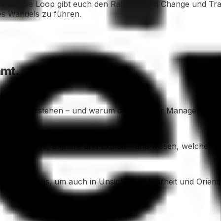
 Adaptive Loop gibt euch den Rahmen, um Change und Trans
es Wandels zu führen.
hmt.
rklich verstehen – und warum das für euer Management-Mi
ve, Release, Explore und Exploit – und wissen, welche Ro
rprobten Tipps, um auch in Unsicherheit Klarheit und Orien