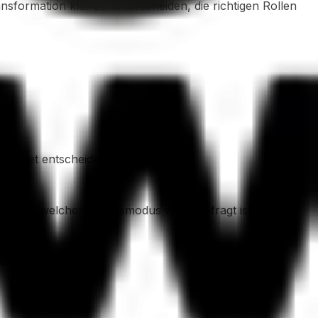
formation klar zu unterscheiden, die richtigen Rollen
ndset entscheidend ist.
lle und welcher Arbeitsmodus wann gefragt ist.
tierung zu geben.