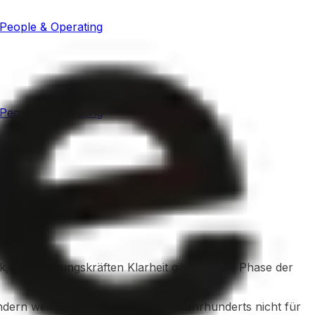
People & Operating
People & Operating
k, das Führungskräften Klarheit gibt, welche Phase der
ern weil die Werkzeuge des 20. Jahrhunderts nicht für