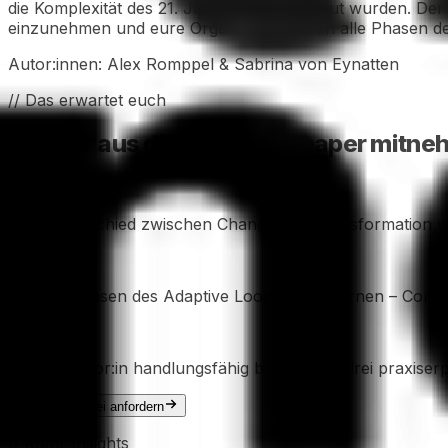
die Komplexität des 21. Jahrhunderts gebaut wurden. Der
einzunehmen und eure Organisation durch alle Phasen d
Autor:innen:
Alex Romppel & Sabrina von Eynatten
// Das erwartet euch
Was ihr aus diesem Whitepaper mitne
Den Unterschied zwischen Change und Transformation wi
Die vier Phasen des Adaptive Loop kennenlernen – Conser
Als Navigator:in handlungsfähig bleiben: mit drei praxise
Jetzt kostenfrei anfordern
// Mehr Insights