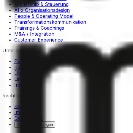
Leadership & Steuerung
AI x Organisationsdesign
People & Operating Model
Transformationskommunikation
Trainings & Coachings
M&A / Integration
Customer Experience
Unternehmen
Publikationen
Kunden Stories
Über Uns
LinkedIn ↗
Instagram ↗
Rechtliches
Kontakt
Impressum
Datenschutz
Cookie-Einstellungen