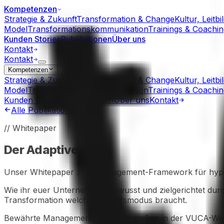
Kompetenzen
Strategie & Zukunft
Transformation & Change
Kultur, Leitbi
Model
Transformationskommunikation
Trainings & Coachin
Kunden Stories
Publikationen
Über uns
Kontakt
Kontakt
Kompetenzen
Strategie & Zukunft
Transformation & Change
Kultur, Leitbi
Model
Transformationskommunikation
Trainings & Coachin
Kunden Stories
Publikationen
Über uns
Kontakt
Alle Publikationen
// Whitepaper
Der Adaptive Loop.
Unser Whitepaper zum Management-Framework für hype
Wie ihr euer Unternehmen bewusst und zielgerichtet durch
Transformation welchen Arbeitsmodus braucht.
Bewährte Managementmethoden stoßen in der VUCA-Welt a